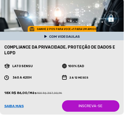
GANHE 2 POS PARA VOCE +1 PARA UM AMIGO
COM VIDEOAULAS
COMPLIANCE DA PRIVACIDADE, PROTEÇÃO DE DADOS E
LGPD
LATO SENSU
100% EAD
360 A 420H
2 A 12 MESES
18X R$ 86,00/Mês
18X R$ 387,00/Mês
INSCREVA-SE
SAIBA MAIS