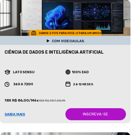
GANHE 2 POS PARA VOCE +1 PARA UM AMIGO
COM VIDEOAULAS
CIÊNCIA DE DADOS E INTELIGÊNCIA ARTIFICIAL
LATO SENSU
100% EAD
360 A 720H
2 A 12 MESES
18X R$ 86,00/Mês
18X R$ 387,00/Mês
INSCREVA-SE
SAIBA MAIS