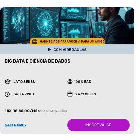
GANHE 2 POS PARA VOCE +1 PARA UM AMIGO
COM VIDEOAULAS
BIG DATA E CIÊNCIA DE DADOS
LATO SENSU
100% EAD
360 A 720H
2 A 12 MESES
18X R$ 86,00/Mês
18X R$ 387,00/Mês
INSCREVA-SE
SAIBA MAIS