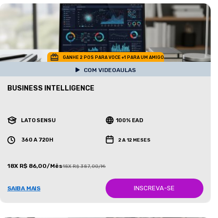
GANHE 2 POS PARA VOCE +1 PARA UM AMIGO
COM VIDEOAULAS
BUSINESS INTELLIGENCE
LATO SENSU
100% EAD
360 A 720H
2 A 12 MESES
18X R$ 86,00/Mês
18X R$ 387,00/Mês
INSCREVA-SE
SAIBA MAIS