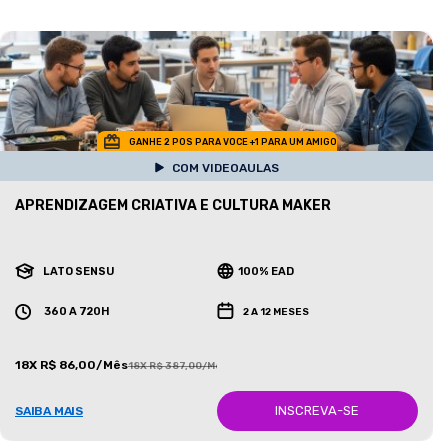
GANHE 2 POS PARA VOCE +1 PARA UM AMIGO
COM VIDEOAULAS
APRENDIZAGEM CRIATIVA E CULTURA MAKER
LATO SENSU
100% EAD
360 A 720H
2 A 12 MESES
18X R$ 86,00/Mês
18X R$ 387,00/Mês
INSCREVA-SE
SAIBA MAIS