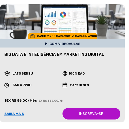
GANHE 2 POS PARA VOCE +1 PARA UM AMIGO
COM VIDEOAULAS
BIG DATA E INTELIGÊNCIA EM MARKETING DIGITAL
LATO SENSU
100% EAD
360 A 720H
2 A 12 MESES
18X R$ 86,00/Mês
18X R$ 387,00/Mês
INSCREVA-SE
SAIBA MAIS