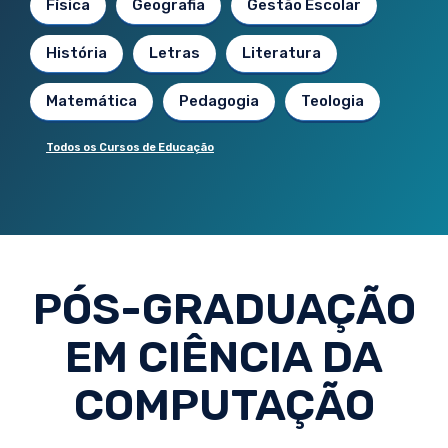
Física
Geografia
Gestão Escolar
História
Letras
Literatura
Matemática
Pedagogia
Teologia
Todos os Cursos de Educação
PÓS-GRADUAÇÃO
EM CIÊNCIA DA
COMPUTAÇÃO