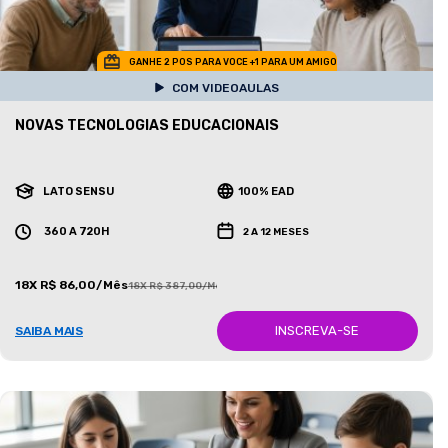
GANHE 2 POS PARA VOCE +1 PARA UM AMIGO
COM VIDEOAULAS
NOVAS TECNOLOGIAS EDUCACIONAIS
LATO SENSU
100% EAD
360 A 720H
2 A 12 MESES
18X R$ 86,00/Mês
18X R$ 387,00/Mês
INSCREVA-SE
SAIBA MAIS