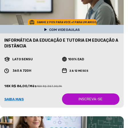
GANHE 2 POS PARA VOCE +1 PARA UM AMIGO
COM VIDEOAULAS
INFORMÁTICA DA EDUCAÇÃO E TUTORIA EM EDUCAÇÃO A
DISTÂNCIA
LATO SENSU
100% EAD
360 A 720H
2 A 12 MESES
18X R$ 86,00/Mês
18X R$ 387,00/Mês
INSCREVA-SE
SAIBA MAIS