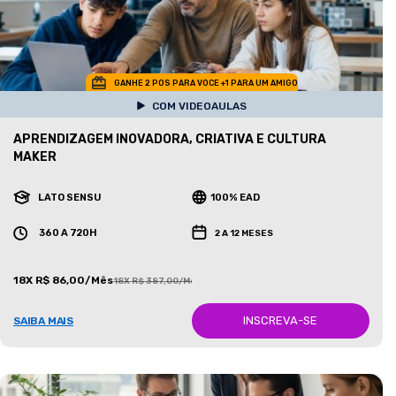
GANHE 2 POS PARA VOCE +1 PARA UM AMIGO
COM VIDEOAULAS
APRENDIZAGEM INOVADORA, CRIATIVA E CULTURA
MAKER
LATO SENSU
100% EAD
360 A 720H
2 A 12 MESES
18X R$ 86,00/Mês
18X R$ 387,00/Mês
INSCREVA-SE
SAIBA MAIS