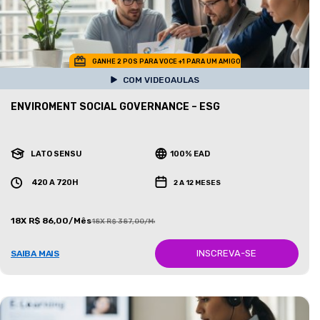
GANHE 2 POS PARA VOCE +1 PARA UM AMIGO
COM VIDEOAULAS
ENVIROMENT SOCIAL GOVERNANCE – ESG
LATO SENSU
100% EAD
420 A 720H
2 A 12 MESES
18X R$ 86,00/Mês
18X R$ 387,00/Mês
INSCREVA-SE
SAIBA MAIS