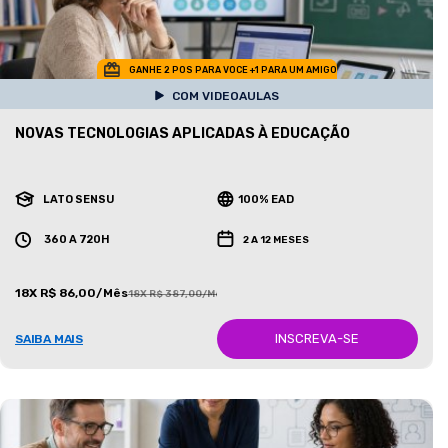
GANHE 2 POS PARA VOCE +1 PARA UM AMIGO
COM VIDEOAULAS
NOVAS TECNOLOGIAS APLICADAS À EDUCAÇÃO
LATO SENSU
100% EAD
360 A 720H
2 A 12 MESES
18X R$ 86,00/Mês
18X R$ 387,00/Mês
INSCREVA-SE
SAIBA MAIS