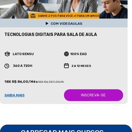
GANHE 2 POS PARA VOCE +1 PARA UM AMIGO
COM VIDEOAULAS
TECNOLOGIAS DIGITAIS PARA SALA DE AULA
LATO SENSU
100% EAD
360 A 720H
2 A 12 MESES
18X R$ 86,00/Mês
18X R$ 387,00/Mês
INSCREVA-SE
SAIBA MAIS