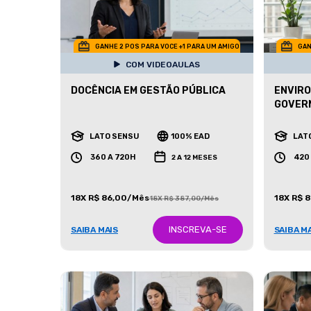
GANHE 2 POS PARA VOCE +1 PARA UM AMIGO
GAN
COM VIDEOAULAS
DOCÊNCIA EM GESTÃO PÚBLICA
ENVIRO
GOVERN
LATO SENSU
100% EAD
LAT
360 A 720H
420
2 A 12 MESES
18X R$ 86,00/Mês
18X R$ 
18X R$ 387,00/Mês
INSCREVA-SE
SAIBA MAIS
SAIBA M