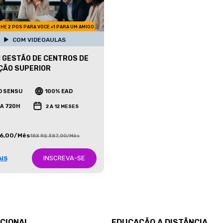
HE 2 POS PARA VOCE +1 PARA UM AMIGO
COM VIDEOAULAS
 GESTÃO DE CENTROS DE
ÇÃO SUPERIOR
O SENSU
100% EAD
 A 720H
2 A 12 MESES
86,00/Mês
18X R$ 387,00/Mês
INSCREVA-SE
AIS
UCIONAL
EDUCAÇÃO A DISTÂNCIA