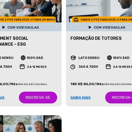
HE 2 POS PARA VOCE +1 PARA UM AMIGO
GANHE 2 POS PARA VOCE +1 PARA U
COM VIDEOAULAS
COM VIDEOAULAS
MENT SOCIAL
FORMAÇÃO DE TUTORES
ANCE – ESG
O SENSU
100% EAD
LATO SENSU
100% EAD
 A 720H
360 A 720H
2 A 12 MESES
2 A 12 MESE
86,00/Mês
18X R$ 86,00/Mês
18X R$ 387,00/Mês
18X R$ 387,00/Mê
INSCREVA-SE
INSCREVA
AIS
SAIBA MAIS