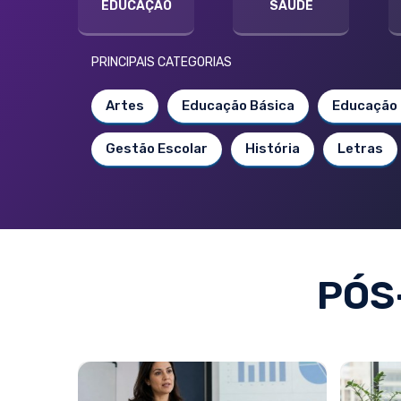
EDUCAÇÃO
SAÚDE
PRINCIPAIS CATEGORIAS
Artes
Educação Básica
Educação 
Gestão Escolar
História
Letras
PÓS