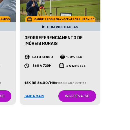
M AMIGO
GANHE 2 POS PARA VOCE +1 PARA UM AMIGO
COM VIDEOAULAS
GEORREFERENCIAMENTO DE
IMÓVEIS RURAIS
LATO SENSU
100% EAD
360 A 720H
S
2 A 12 MESES
18X R$ 86,00/Mês
s
18X R$ 387,00/Mês
-SE
INSCREVA-SE
SAIBA MAIS