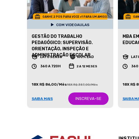
GANHE 2 POS PARA VOCE +1 PARA UM AMIGO
GAN
COM VIDEOAULAS
GESTÃO DO TRABALHO
MBA EM
PEDAGÓGICO: SUPERVISÃO.
EDUCA
ORIENTAÇÃO, INSPEÇÃO E
ADMINISTRAÇÃO ESCOLAR
LATO SENSU
100% EAD
LAT
360 A 720H
360
2 A 12 MESES
18X R$ 86,00/Mês
18X R$ 
18X R$ 387,00/Mês
INSCREVA-SE
SAIBA MAIS
SAIBA M
INSTIT