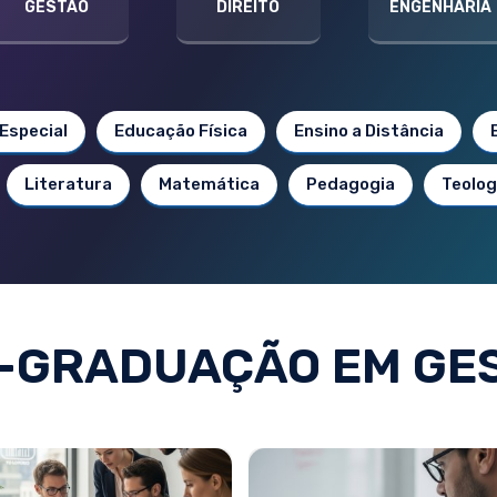
GESTÃO
DIREITO
ENGENHARIA
Especial
Educação Física
Ensino a Distância
Literatura
Matemática
Pedagogia
Teolog
-GRADUAÇÃO EM GE