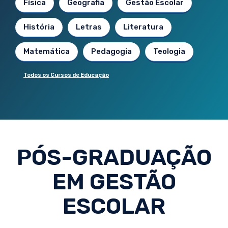
Física
Geografia
Gestão Escolar
História
Letras
Literatura
Matemática
Pedagogia
Teologia
Todos os Cursos de Educação
PÓS-GRADUAÇÃO
EM GESTÃO
ESCOLAR