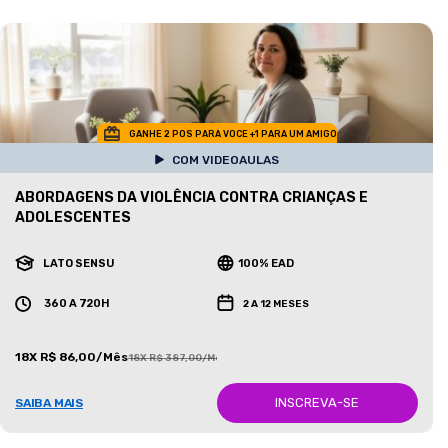
GANHE 2 POS PARA VOCE +1 PARA UM AMIGO
COM VIDEOAULAS
ABORDAGENS DA VIOLÊNCIA CONTRA CRIANÇAS E
ADOLESCENTES
LATO SENSU
100% EAD
360 A 720H
2 A 12 MESES
18X R$ 86,00/Mês
18X R$ 387,00/Mês
INSCREVA-SE
SAIBA MAIS