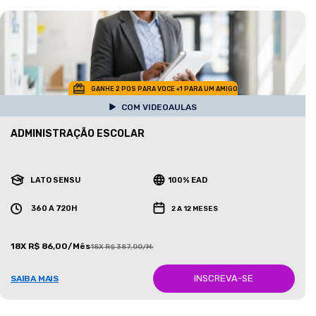
GANHE 2 POS PARA VOCE +1 PARA UM AMIGO
COM VIDEOAULAS
ADMINISTRAÇÃO ESCOLAR
LATO SENSU
100% EAD
360 A 720H
2 A 12 MESES
18X R$ 86,00/Mês
18X R$ 387,00/Mês
INSCREVA-SE
SAIBA MAIS