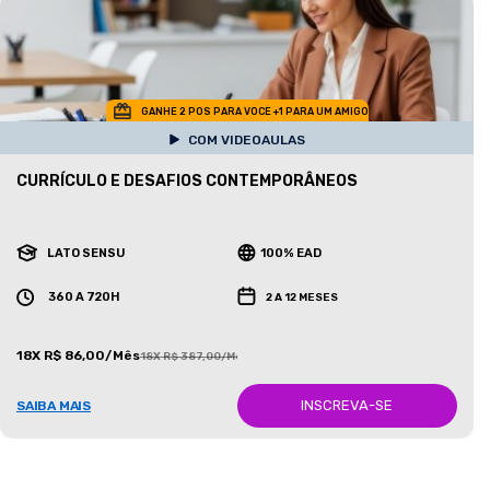
GANHE 2 POS PARA VOCE +1 PARA UM AMIGO
COM VIDEOAULAS
CURRÍCULO E DESAFIOS CONTEMPORÂNEOS
LATO SENSU
100% EAD
360 A 720H
2 A 12 MESES
18X R$ 86,00/Mês
18X R$ 387,00/Mês
INSCREVA-SE
SAIBA MAIS