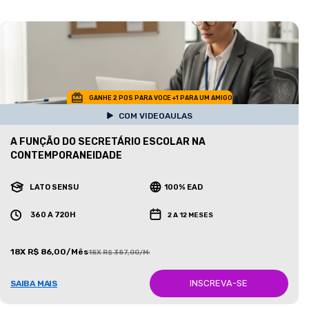
GANHE 2 POS PARA VOCE +1 PARA UM AMIGO
COM VIDEOAULAS
A FUNÇÃO DO SECRETÁRIO ESCOLAR NA
CONTEMPORANEIDADE
LATO SENSU
100% EAD
360 A 720H
2 A 12 MESES
18X R$ 86,00/Mês
18X R$ 387,00/Mês
INSCREVA-SE
SAIBA MAIS