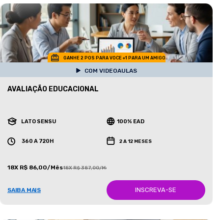
GANHE 2 POS PARA VOCE +1 PARA UM AMIGO
COM VIDEOAULAS
AVALIAÇÃO EDUCACIONAL
LATO SENSU
100% EAD
360 A 720H
2 A 12 MESES
18X R$ 86,00/Mês
18X R$ 387,00/Mês
INSCREVA-SE
SAIBA MAIS