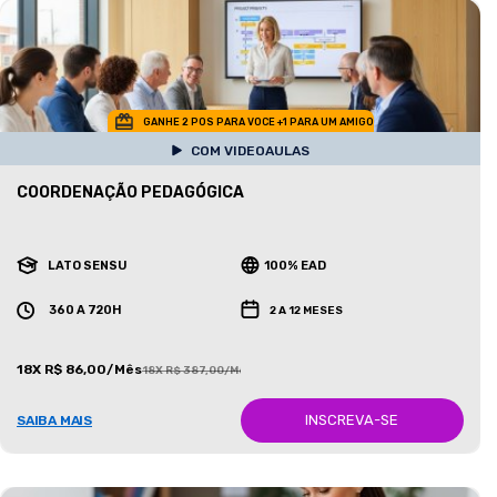
GANHE 2 POS PARA VOCE +1 PARA UM AMIGO
COM VIDEOAULAS
COORDENAÇÃO PEDAGÓGICA
LATO SENSU
100% EAD
360 A 720H
2 A 12 MESES
18X R$ 86,00/Mês
18X R$ 387,00/Mês
INSCREVA-SE
SAIBA MAIS