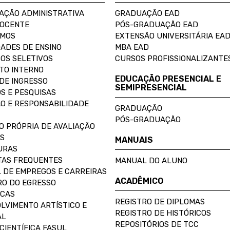
AÇÃO ADMINISTRATIVA
GRADUAÇÃO EAD
DOCENTE
PÓS-GRADUAÇÃO EAD
OMOS
EXTENSÃO UNIVERSITÁRIA EA
ADES DE ENSINO
MBA EAD
OS SELETIVOS
CURSOS PROFISSIONALIZANTE
TO INTERNO
EDUCAÇÃO PRESENCIAL E
DE INGRESSO
SEMIPRESENCIAL
S E PESQUISAS
O E RESPONSABILIDADE
GRADUAÇÃO
PÓS-GRADUAÇÃO
O PRÓPRIA DE AVALIAÇÃO
S
MANUAIS
URAS
AS FREQUENTES
MANUAL DO ALUNO
 DE EMPREGOS E CARREIRAS
ACADÊMICO
O DO EGRESSO
ECAS
REGISTRO DE DIPLOMAS
LVIMENTO ARTÍSTICO E
REGISTRO DE HISTÓRICOS
AL
REPOSITÓRIOS DE TCC
CIENTÍFICA FASUL