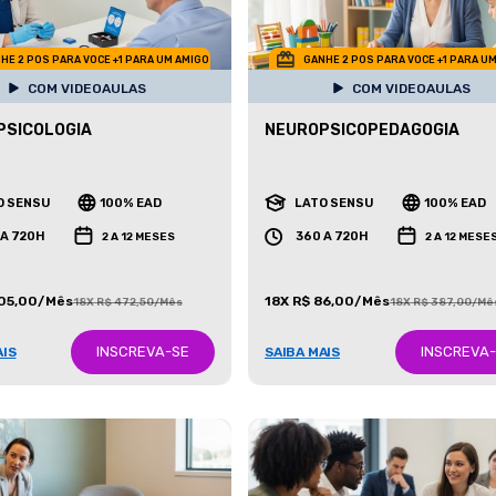
HE 2 POS PARA VOCE +1 PARA UM AMIGO
GANHE 2 POS PARA VOCE +1 PARA U
COM VIDEOAULAS
COM VIDEOAULAS
PSICOLOGIA
NEUROPSICOPEDAGOGIA
O SENSU
100% EAD
LATO SENSU
100% EAD
 A 720H
360 A 720H
2 A 12 MESES
2 A 12 MESE
105,00/Mês
18X R$ 86,00/Mês
18X R$ 472,50/Mês
18X R$ 387,00/Mê
INSCREVA-SE
INSCREVA
AIS
SAIBA MAIS