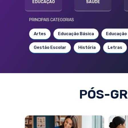
EDUCAÇÃO
SAÚDE
PRINCIPAIS CATEGORIAS
Artes
Educação Básica
Educação 
Gestão Escolar
História
Letras
PÓS-GR