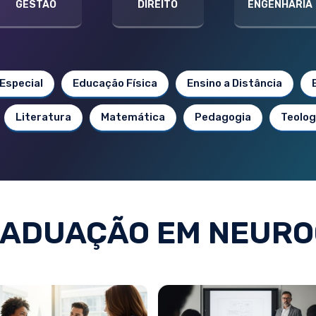
GESTÃO
DIREITO
ENGENHARIA
Especial
Educação Física
Ensino a Distância
Literatura
Matemática
Pedagogia
Teolog
ADUAÇÃO EM NEURO