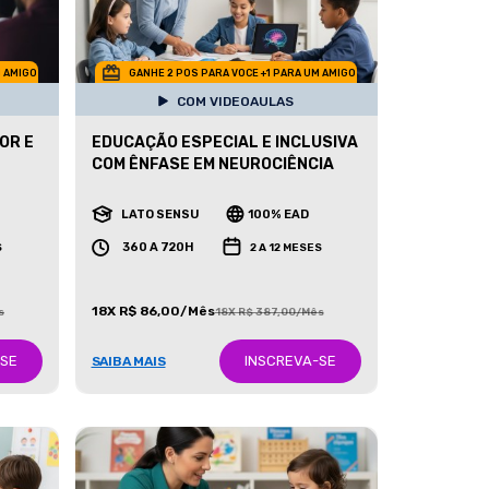
M AMIGO
GANHE 2 POS PARA VOCE +1 PARA UM AMIGO
COM VIDEOAULAS
OR E
EDUCAÇÃO ESPECIAL E INCLUSIVA
COM ÊNFASE EM NEUROCIÊNCIA
LATO SENSU
100% EAD
360 A 720H
S
2 A 12 MESES
18X R$ 86,00/Mês
s
18X R$ 387,00/Mês
-SE
INSCREVA-SE
SAIBA MAIS