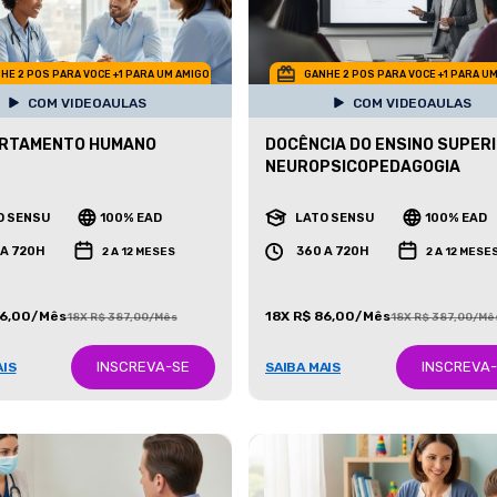
HE 2 POS PARA VOCE +1 PARA UM AMIGO
GANHE 2 POS PARA VOCE +1 PARA U
COM VIDEOAULAS
COM VIDEOAULAS
RTAMENTO HUMANO
DOCÊNCIA DO ENSINO SUPERI
NEUROPSICOPEDAGOGIA
O SENSU
100% EAD
LATO SENSU
100% EAD
 A 720H
360 A 720H
2 A 12 MESES
2 A 12 MESE
86,00/Mês
18X R$ 86,00/Mês
18X R$ 387,00/Mês
18X R$ 387,00/Mê
INSCREVA-SE
INSCREVA
AIS
SAIBA MAIS