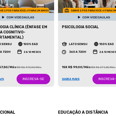
HE 2 POS PARA VOCE +1 PARA UM AMIGO
GANHE 2 POS PARA VOCE +1 PARA U
COM VIDEOAULAS
COM VIDEOAULAS
OGIA CLÍNICA (ÊNFASE EM
PSICOLOGIA SOCIAL
A COGNITIVO-
RTAMENTAL)
O SENSU
100% EAD
LATO SENSU
100% EAD
 A 720H
360 A 720H
2 A 12 MESES
2 A 12 MESE
157,50/Mês
15X R$ 99,00/Mês
12X R$ 472,50/Mês
15X R$ 371,25/Mês
INSCREVA-SE
INSCREVA
AIS
SAIBA MAIS
UCIONAL
EDUCAÇÃO A DISTÂNCIA