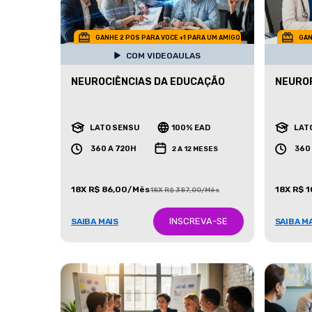
GANHE 2 POS PARA VOCE +1 PARA UM AMIGO
GAN
COM VIDEOAULAS
NEUROCIÊNCIAS DA EDUCAÇÃO
NEURO
LATO SENSU
100% EAD
LAT
360 A 720H
360
2 A 12 MESES
18X R$ 86,00/Mês
18X R$ 
18X R$ 387,00/Mês
INSCREVA-SE
SAIBA MAIS
SAIBA M