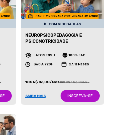
M AMIGO
GANHE 2 POS PARA VOCE +1 PARA UM AMIGO
COM VIDEOAULAS
NEUROPSICOPEDAGOGIA E
PSICOMOTRICIDADE
LATO SENSU
100% EAD
360 A 720H
S
2 A 12 MESES
18X R$ 86,00/Mês
s
18X R$ 387,00/Mês
-SE
INSCREVA-SE
SAIBA MAIS