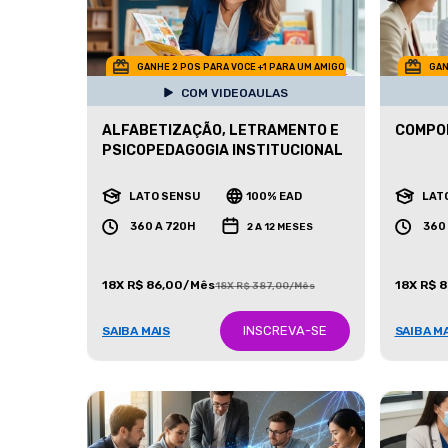
GANHE 2 POS PARA VOCE +1 PARA UM AMIGO
GAN
COM VIDEOAULAS
ALFABETIZAÇÃO, LETRAMENTO E
COMPO
PSICOPEDAGOGIA INSTITUCIONAL
LATO SENSU
100% EAD
LAT
360 A 720H
360
2 A 12 MESES
18X R$ 86,00/Mês
18X R$ 
18X R$ 387,00/Mês
INSCREVA-SE
SAIBA MAIS
SAIBA M